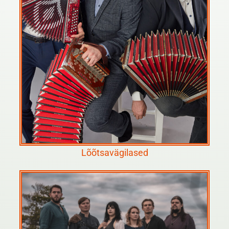
Lõõtsavägilased