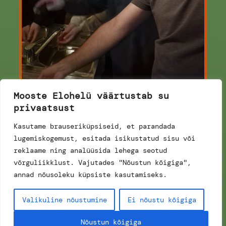
Mooste Elohelü väärtustab su
Küi
privaatsust
Kasutame brauseriküpsiseid, et parandada
lugemiskogemust, esitada isikustatud sisu või
–
Folk pand käümä!
–
reklaame ning analüüsida lehega seotud
võrguliikklust. Vajutades "Nõustun kõigiga",
MTÜ FOLGISELLID 2024
annad nõusoleku küpsiste kasutamiseks.
Valikuline nõustumine
Ei nõustu kõigiga
Nõustun kõigiga