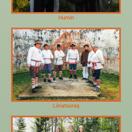
Humin
Liinatsuraq