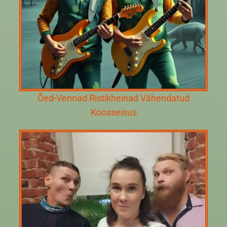
Õed-Vennad Ristikheinad Vähendatud
Koosseisus