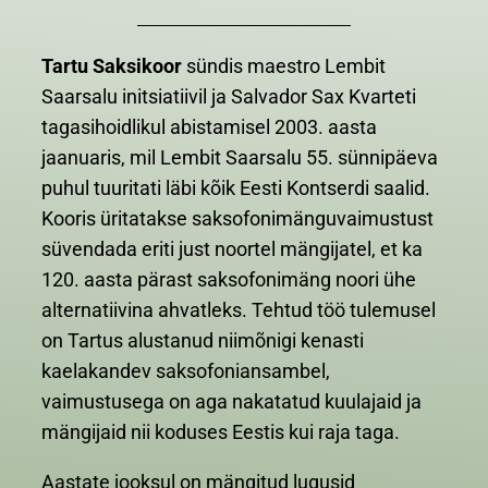
Tartu Saksikoor
sündis maestro Lembit
Saarsalu initsiatiivil ja Salvador Sax Kvarteti
tagasihoidlikul abistamisel 2003. aasta
jaanuaris, mil Lembit Saarsalu 55. sünnipäeva
puhul tuuritati läbi kõik Eesti Kontserdi saalid.
Kooris üritatakse saksofonimänguvaimustust
süvendada eriti just noortel mängijatel, et ka
120. aasta pärast saksofonimäng noori ühe
alternatiivina ahvatleks. Tehtud töö tulemusel
on Tartus alustanud niimõnigi kenasti
kaelakandev saksofoniansambel,
vaimustusega on aga nakatatud kuulajaid ja
mängijaid nii koduses Eestis kui raja taga.
Aastate jooksul on mängitud lugusid