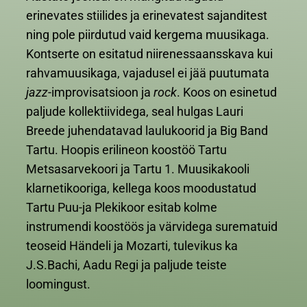
erinevates stiilides ja erinevatest sajanditest
ning pole piirdutud vaid kergema muusikaga.
Kontserte on esitatud niirenessaansskava kui
rahvamuusikaga, vajadusel ei jää puutumata
jazz
-improvisatsioon ja
rock
. Koos on esinetud
paljude kollektiividega, seal hulgas Lauri
Breede juhendatavad laulukoorid ja Big Band
Tartu. Hoopis erilineon koostöö Tartu
Metsasarvekoori ja Tartu 1. Muusikakooli
klarnetikooriga, kellega koos moodustatud
Tartu Puu-ja Plekikoor esitab kolme
instrumendi koostöös ja värvidega surematuid
teoseid Händeli ja Mozarti, tulevikus ka
J.S.Bachi, Aadu Regi ja paljude teiste
loomingust.