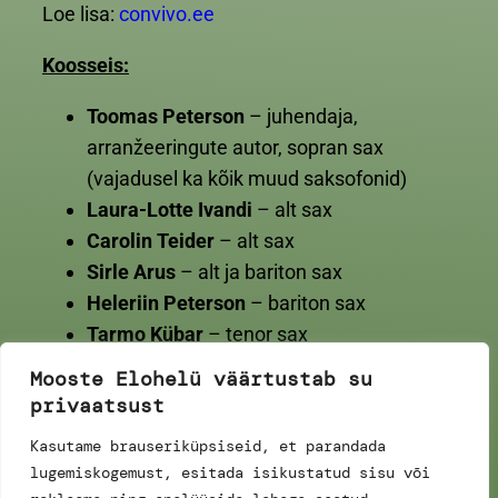
Loe lisa:
convivo.ee
Koosseis:
Toomas Peterson
– juhendaja,
arranžeeringute autor, sopran sax
(vajadusel ka kõik muud saksofonid)
Laura-Lotte Ivandi
– alt sax
Carolin Teider
– alt sax
Sirle Arus
– alt ja bariton sax
Heleriin Peterson
– bariton sax
Tarmo Kübar
– tenor sax
Vahur Matteus
– tenor sax
Mooste Elohelü väärtustab su
privaatsust
Kasutame brauseriküpsiseid, et parandada
lugemiskogemust, esitada isikustatud sisu või
–
Folk pand käümä!
–