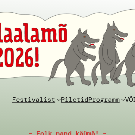
Festivalist
Piletid
Programm
VÕ
–
Folk pand käümä!
–