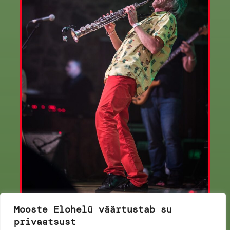
Mooste Elohelü väärtustab su
Miinus Seitse Eriti Vähendatud Koosseisus
privaatsust