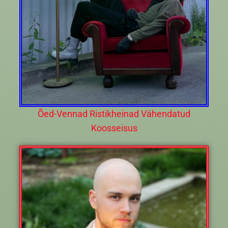
Õed-Vennad Ristikheinad Vähendatud
Koosseisus